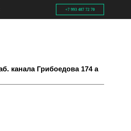
ы
+7 993 487 72 70
аб. канала Грибоедова 174 а