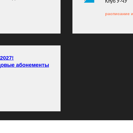
Клуб У-ЧУ
расписание и
2027!
одовые абонементы