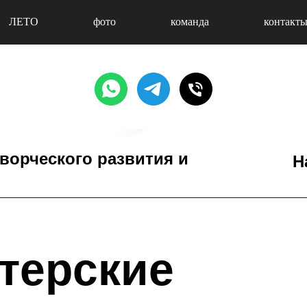
ЛЕТО
фото
команда
контакт
творческого развития и
Н
терские