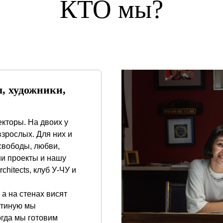
КТО мы?
, художники,
екторы. На двоих у
взрослых. Для них и
свободы, любви,
ши проекты и нашу
hitects, клуб У-ЧУ и
 а на стенах висят
стиную мы
огда мы готовим