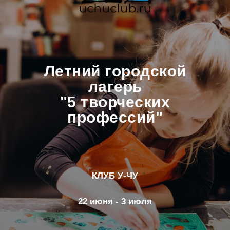
Летний городской
лагерь
"5 творческих
профессий"
КЛУБ У-ЧУ
22 июня - 3 июля